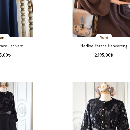
eni
Yeni
ace Lacivert
Medine Ferace Kahverengi
95,00₺
2.195,00₺
 Detay
Ürün Detay