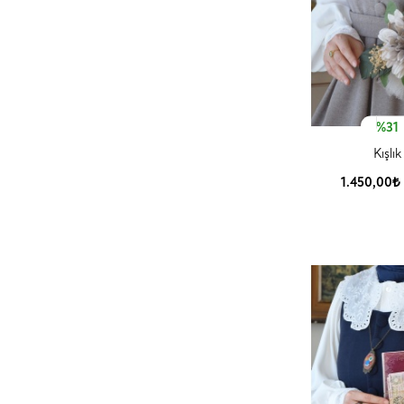
%31
Kışlık
1.450,00₺
Ürün