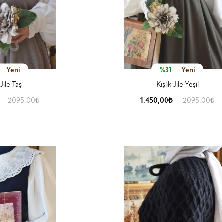
Yeni
%31
Yeni
 Jile Taş
Kışlık Jile Yeşil
2095.00₺
1.450,00₺
2095.00₺
 Detay
Ürün Detay