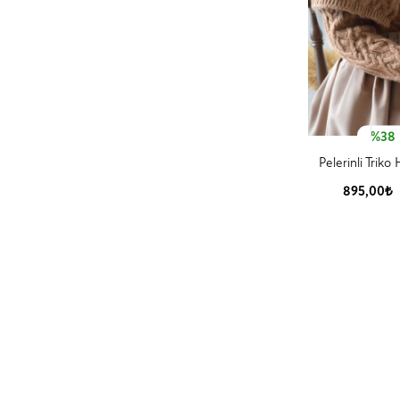
%38
Pelerinli Triko
895,00₺
Ürün