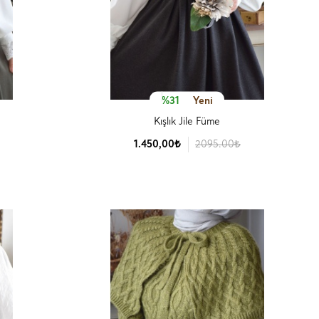
%31
Yeni
Kışlık Jile Füme
1.450,00₺
2095.00₺
Ürün Detay