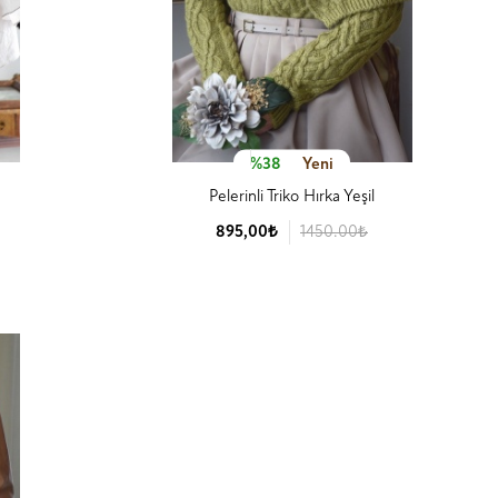
%38
Yeni
Pelerinli Triko Hırka Yeşil
895,00₺
1450.00₺
Ürün Detay