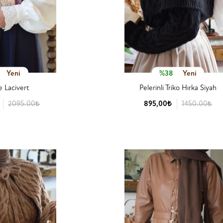
Yeni
%38
Yeni
le Lacivert
Pelerinli Triko Hırka Siyah
2095.00₺
895,00₺
1450.00₺
 Detay
Ürün Detay