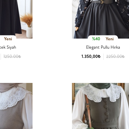
Yeni
%40
Yeni
tek Siyah
Elegant Pullu Hırka
1250.00₺
1.350,00₺
2250.00₺
 Detay
Ürün Detay