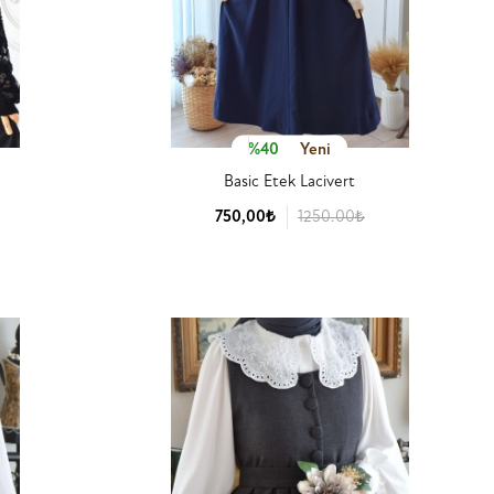
%40
Yeni
Basic Etek Lacivert
750,00₺
1250.00₺
Ürün Detay