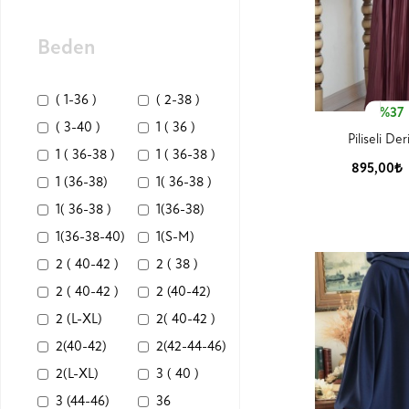
Beden
( 1-36 )
( 2-38 )
%37
( 3-40 )
1 ( 36 )
Piliseli De
1 ( 36-38 )
1 ( 36-38 )
895,00₺
1 (36-38)
1( 36-38 )
Ürün
1( 36-38 )
1(36-38)
1(36-38-40)
1(S-M)
2 ( 40-42 )
2 ( 38 )
2 ( 40-42 )
2 (40-42)
2 (L-XL)
2( 40-42 )
2(40-42)
2(42-44-46)
2(L-XL)
3 ( 40 )
3 (44-46)
36