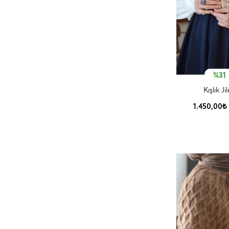
%31
Kışlık Ji
1.450,00₺
Ürün