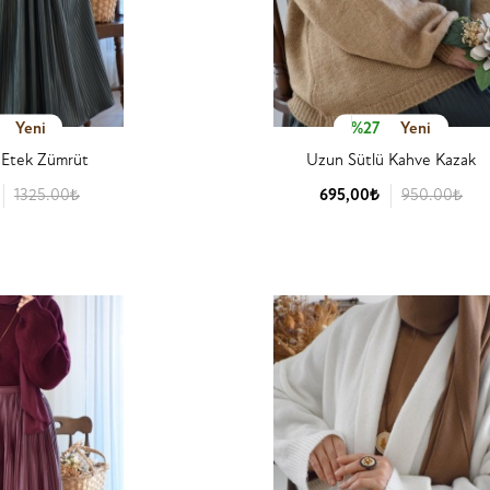
Yeni
%27
Yeni
ri Etek Zümrüt
Uzun Sütlü Kahve Kazak
1325.00₺
695,00₺
950.00₺
 Detay
Ürün Detay