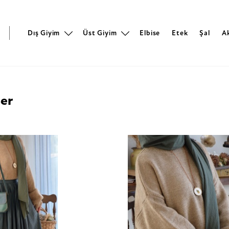
r
Dış Giyim
Üst Giyim
Elbise
Etek
Şal
A
ler