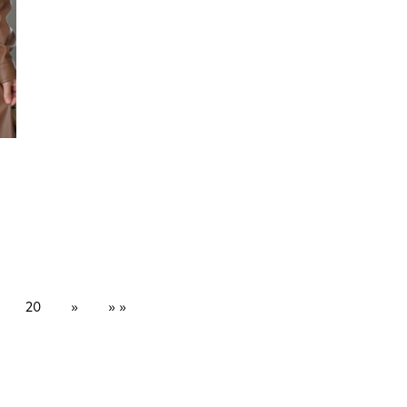
Sonraki
Son Sayfa
20
»
» »