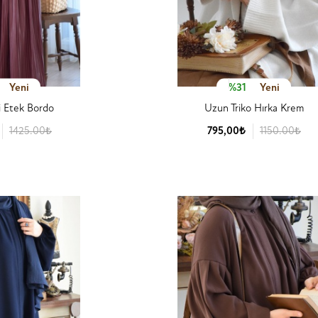
Yeni
%31
Yeni
ri Etek Bordo
Uzun Triko Hırka Krem
1425.00₺
795,00₺
1150.00₺
 Detay
Ürün Detay