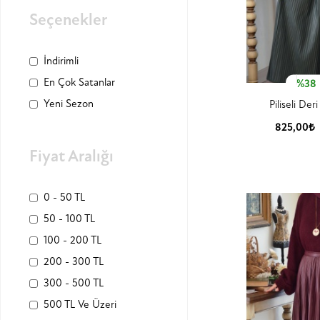
Seçenekler
İndirimli
En Çok Satanlar
%38
Yeni Sezon
Piliseli De
825,00₺
Ürün
Fiyat Aralığı
0 - 50 TL
50 - 100 TL
100 - 200 TL
200 - 300 TL
300 - 500 TL
500 TL Ve Üzeri