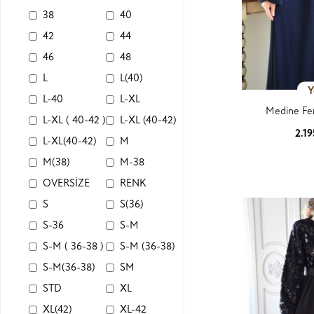
38
40
42
44
46
48
L
L(40)
Y
L-40
L-XL
Medine Fer
L-XL ( 40-42 )
L-XL (40-42)
2.1
L-XL(40-42)
M
Ürün
M(38)
M-38
OVERSİZE
RENK
S
S(36)
S-36
S-M
S-M ( 36-38 )
S-M (36-38)
S-M(36-38)
SM
STD
XL
XL(42)
XL-42