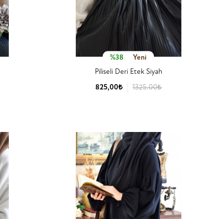
%38
Yeni
Piliseli Deri Etek Siyah
825,00₺
1325.00₺
Ürün Detay