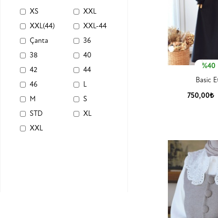
XS
XXL
XXL(44)
XXL-44
Çanta
36
38
40
%40
42
44
Basic E
46
L
750,00₺
M
S
Ürün
STD
XL
XXL