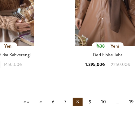
Yeni
%38
Yeni
 Hırka Kahverengi
Deri Elbise Taba
1450.00₺
1.395,00₺
2250.00₺
 Detay
Ürün Detay
İlk Sayfa
Önceki
(current)
« «
«
6
7
8
9
10
...
19