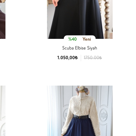
%40
Yeni
Scuba Elbise Siyah
1.050,00₺
1750.00₺
Ürün Detay