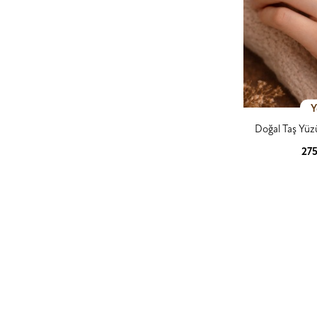
Y
Doğal Taş Yü
27
Ürün