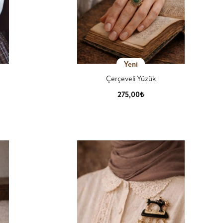
Yeni
Çerçeveli Yüzük
275,00₺
Ürün Detay