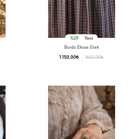
%29
Yeni
Bordo Ekose Etek
1.150,00₺
1625.00₺
Ürün Detay