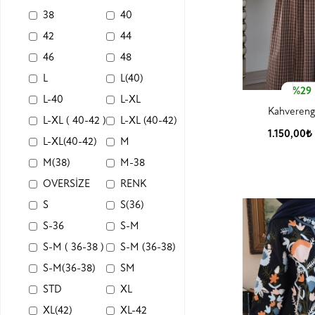
38
40
42
44
46
48
L
L(40)
%29
L-40
L-XL
Kahvereng
L-XL ( 40-42 )
L-XL (40-42)
1.150,00₺
L-XL(40-42)
M
Ürün
M(38)
M-38
OVERSİZE
RENK
S
S(36)
S-36
S-M
S-M ( 36-38 )
S-M (36-38)
S-M(36-38)
SM
STD
XL
XL(42)
XL-42