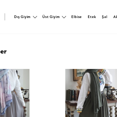
r
Dış Giyim
Üst Giyim
Elbise
Etek
Şal
A
ler