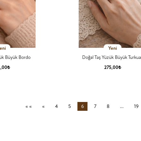
eni
Yeni
zük Büyük Bordo
Doğal Taş Yüzük Büyük Turku
5,00₺
275,00₺
 Detay
Ürün Detay
İlk Sayfa
Önceki
(current)
« «
«
4
5
6
7
8
...
19