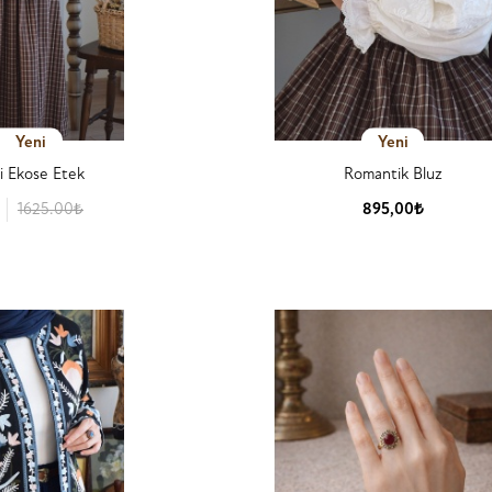
Yeni
Yeni
i Ekose Etek
Romantik Bluz
1625.00₺
895,00₺
 Detay
Ürün Detay