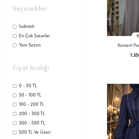
Seçenekler
İndirimli
En Çok Satanlar
Y
Yeni Sezon
Kemerli Par
1.3
Ürün
Fiyat Aralığı
0 - 50 TL
50 - 100 TL
100 - 200 TL
200 - 300 TL
300 - 500 TL
500 TL Ve Üzeri