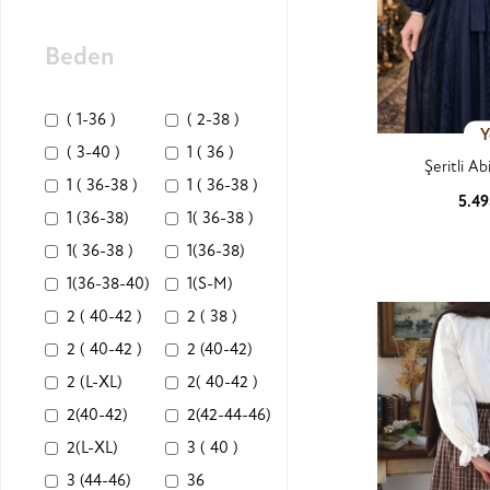
Beden
( 1-36 )
( 2-38 )
Y
( 3-40 )
1 ( 36 )
Şeritli Ab
1 ( 36-38 )
1 ( 36-38 )
5.4
1 (36-38)
1( 36-38 )
Ürün
1( 36-38 )
1(36-38)
1(36-38-40)
1(S-M)
2 ( 40-42 )
2 ( 38 )
2 ( 40-42 )
2 (40-42)
2 (L-XL)
2( 40-42 )
2(40-42)
2(42-44-46)
2(L-XL)
3 ( 40 )
3 (44-46)
36