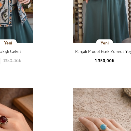
Yeni
Yeni
akışlı Ceket
Parçalı Model Etek Zümrüt Yeşi
1350.00₺
1.350,00₺
 Detay
Ürün Detay