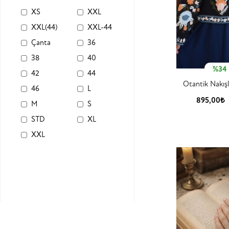
XS
XXL
XXL(44)
XXL-44
Çanta
36
38
40
%34
42
44
Otantik Nakışl
46
L
895,00₺
M
S
Ürün
STD
XL
XXL