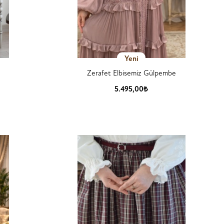
Yeni
Zerafet Elbisemiz Gülpembe
5.495,00₺
Ürün Detay