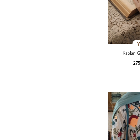
Y
Kaplan 
27
Ürün