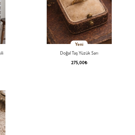
Yeni
li
Doğal Taş Yüzük Sarı
275,00₺
Ürün Detay