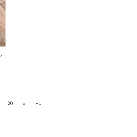
az
Sonraki
Son Sayfa
20
»
» »