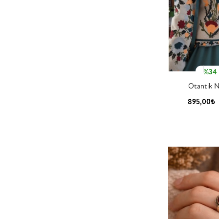
%34
Otantik N
895,00₺
Ürün