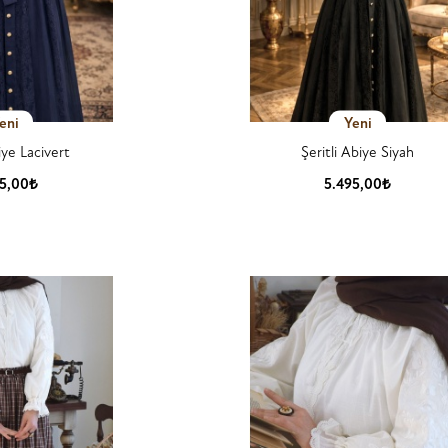
eni
Yeni
iye Lacivert
Şeritli Abiye Siyah
95,00₺
5.495,00₺
 Detay
Ürün Detay