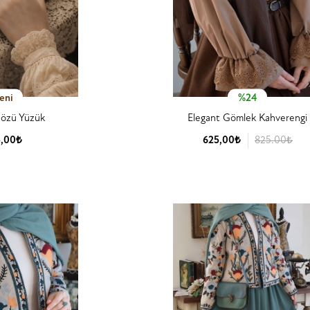
eni
%24
Gözü Yüzük
Elegant Gömlek Kahverengi
5,00₺
625,00₺
825.00₺
 Detay
Ürün Detay