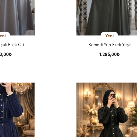
eni
Yeni
çalı Etek Gri
Kemerli Yün Etek Yeşil
50,00₺
1.285,00₺
 Detay
Ürün Detay