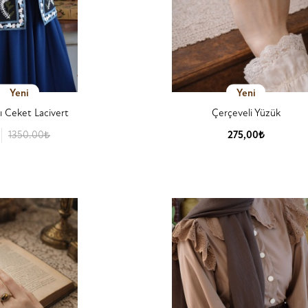
Yeni
Yeni
ı Ceket Lacivert
Çerçeveli Yüzük
1350.00₺
275,00₺
 Detay
Ürün Detay