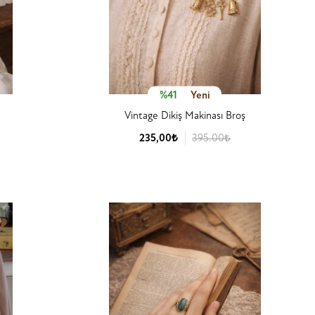
%41
Yeni
Vintage Dikiş Makinası Broş
235,00₺
395.00₺
Ürün Detay