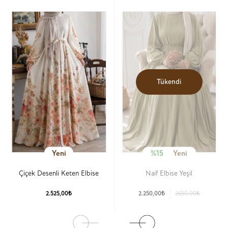
Tükendi
Yeni
%15
Yeni
Çiçek Desenli Keten Elbise
Naif Elbise Yeşil
2.525,00₺
2.250,00₺
2650.00₺
Ürün Detay
Ürün Detay