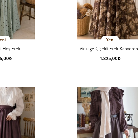
eni
Yeni
li Hoş Etek
Vintage Çiçekli Etek Kahveren
25,00₺
1.825,00₺
 Detay
Ürün Detay