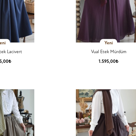
eni
Yeni
tek Lacivert
Vual Etek Mürdüm
25,00₺
1.595,00₺
 Detay
Ürün Detay