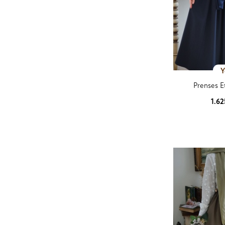
Y
Prenses E
1.6
Ürün