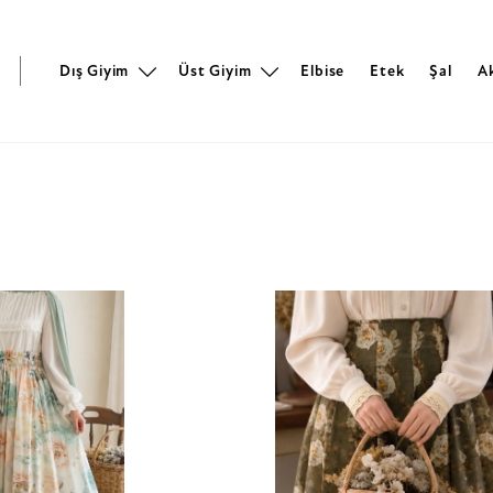
r
Dış Giyim
Üst Giyim
Elbise
Etek
Şal
A