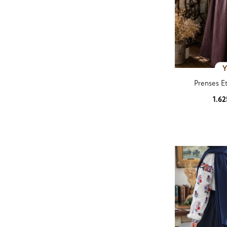
Y
Prenses 
1.6
Ürün