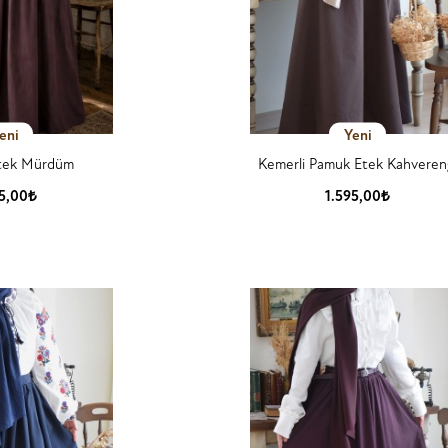
eni
Yeni
Etek Mürdüm
Kemerli Pamuk Etek Kahveren
25,00₺
1.595,00₺
 Detay
Ürün Detay