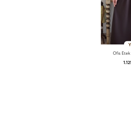
Y
Ofis Etek
1.1
Ürün