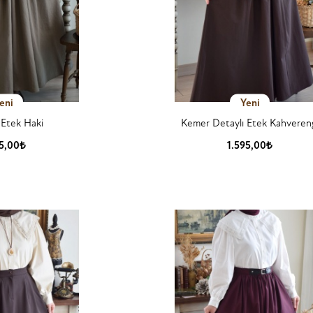
eni
Yeni
 Etek Haki
Kemer Detaylı Etek Kahveren
25,00₺
1.595,00₺
 Detay
Ürün Detay