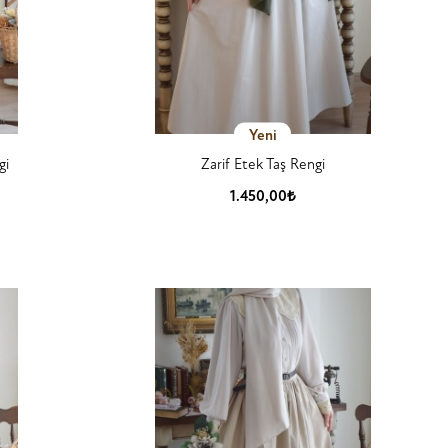
Yeni
gi
Zarif Etek Taş Rengi
1.450,00₺
Ürün Detay