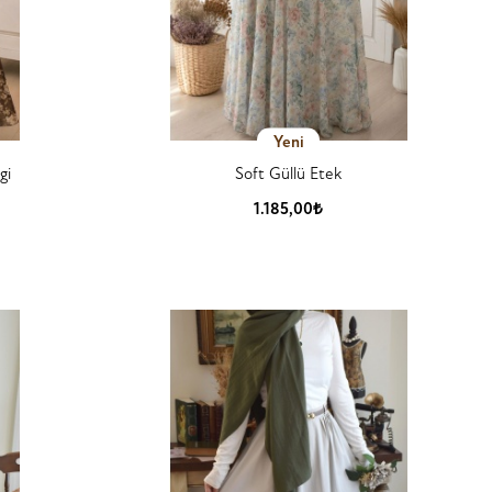
Yeni
gi
Soft Güllü Etek
1.185,00₺
Ürün Detay