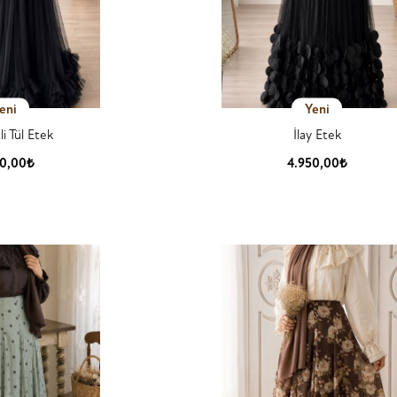
eni
Yeni
i Tül Etek
İlay Etek
50,00₺
4.950,00₺
 Detay
Ürün Detay