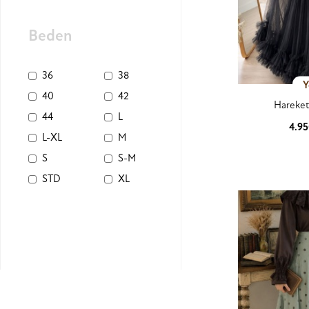
Beden
36
38
Y
40
42
Hareketl
44
L
4.9
L-XL
M
Ürün
S
S-M
STD
XL