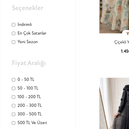
Seçenekler
İndirimli
En Çok Satanlar
Y
Yeni Sezon
Çiçekli Y
1.4
Ürün
Fiyat Aralığı
0 - 50 TL
50 - 100 TL
100 - 200 TL
200 - 300 TL
300 - 500 TL
500 TL Ve Üzeri