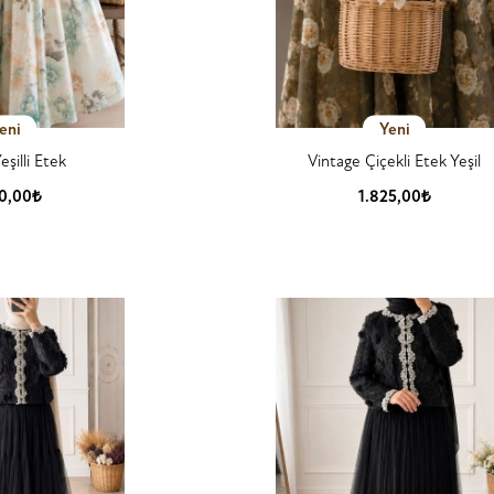
eni
Yeni
eşilli Etek
Vintage Çiçekli Etek Yeşil
50,00₺
1.825,00₺
 Detay
Ürün Detay