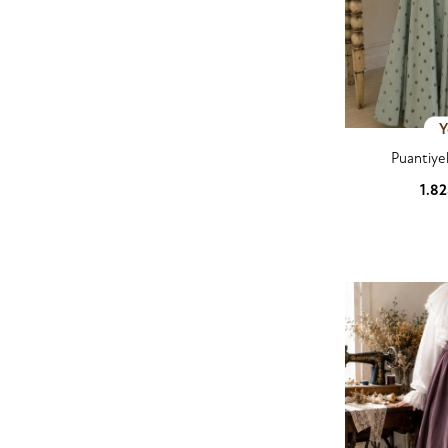
Y
Puantiye
1.8
Ürün