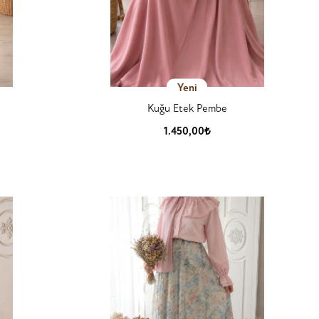
Yeni
Kuğu Etek Pembe
1.450,00₺
Ürün Detay