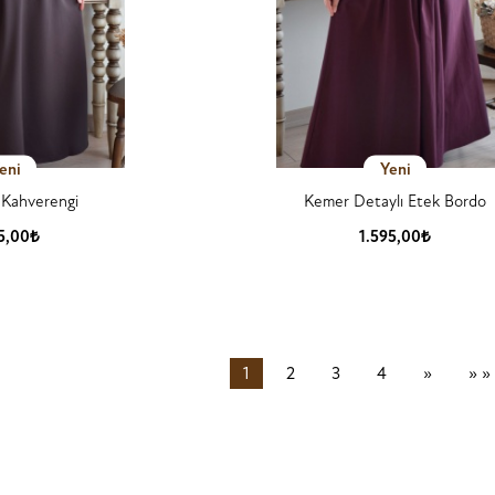
eni
Yeni
 Kahverengi
Kemer Detaylı Etek Bordo
25,00₺
1.595,00₺
 Detay
Ürün Detay
(current)
Sonraki
1
2
3
4
»
» »