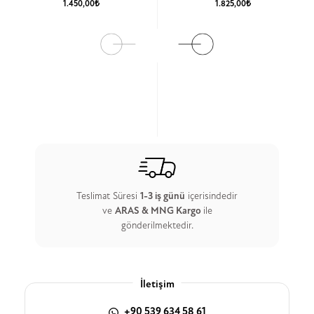
1.450,00₺
1.825,00₺
Ürün Detay
Ürün Detay
Teslimat Süresi
1-3 iş günü
içerisindedir
ve
ARAS & MNG Kargo
ile
gönderilmektedir.
İletişim
+90 539 634 58 61