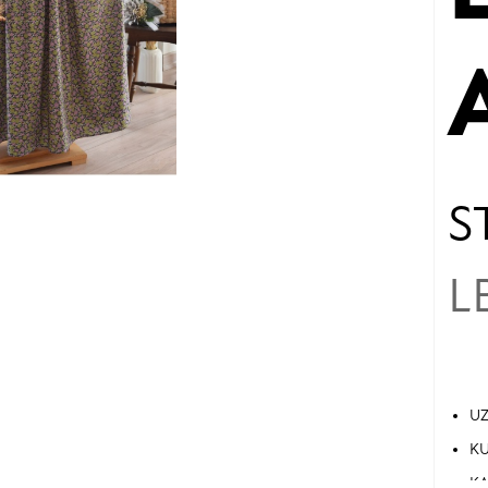
A
S
L
UZ
KU
KA