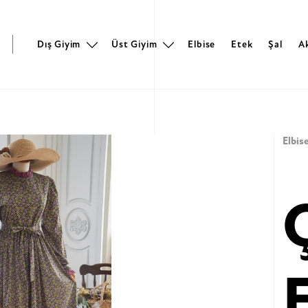
r
Dış Giyim
Üst Giyim
Elbise
Etek
Şal
A
Elbis
E