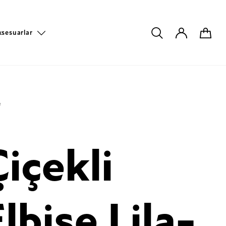
ksesuarlar
e
Çiçekli
lbise Lila-