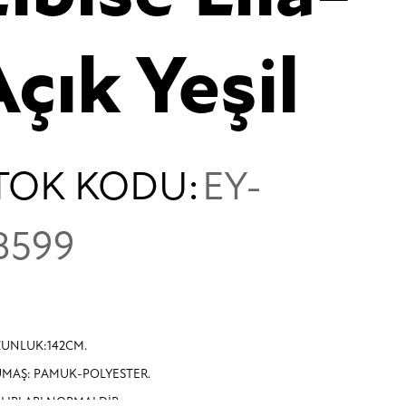
çık Yeşil
TOK KODU:
EY-
B599
UNLUK:142CM.
MAŞ: PAMUK-POLYESTER.
LIPLARI NORMALDİR.