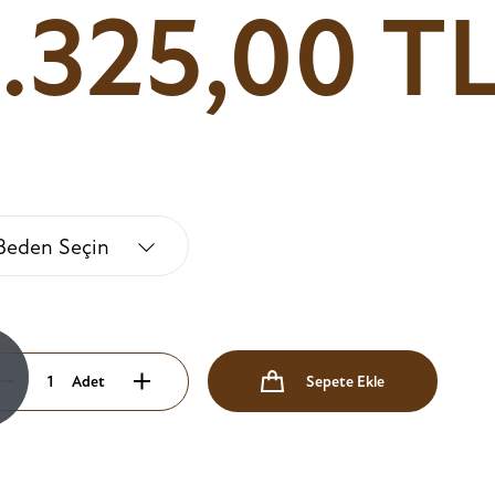
1.325,00 T
Beden Seçin
!
Adet
Sepete Ekle