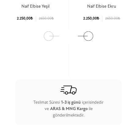
Naif Elbise Yeşil
Naif Elbise Ekru
2.250,00₺
2650.00₺
2.250,00₺
2650.00₺
Ürün Detay
Ürün Detay
Teslimat Süresi
1-3 iş günü
içerisindedir
ve
ARAS & MNG Kargo
ile
gönderilmektedir.