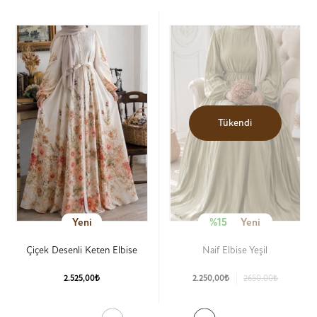
Tükendi
Yeni
%15
Yeni
Çiçek Desenli Keten Elbise
Naif Elbise Yeşil
2.525,00₺
2.250,00₺
2650.00₺
Ürün Detay
Ürün Detay