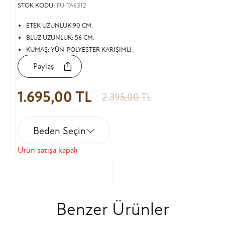
STOK KODU:
FU-TA6312
ETEK UZUNLUK:90 CM.
BLUZ UZUNLUK: 56 CM.
KUMAŞ: YÜN-POLYESTER KARIŞIMLI .
Paylaş
1.695,00 TL
2.395,00 TL
Beden Seçin
Ürün satışa kapalı
Benzer Ürünler