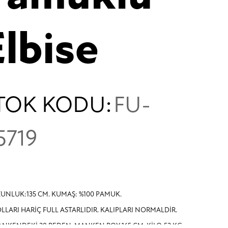
Elbise
TOK KODU:
FU-
5719
UNLUK:135 CM. KUMAŞ: %100 PAMUK.
LLARI HARİÇ FULL ASTARLIDIR. KALIPLARI NORMALDİR.
NKENDEKİ 38 BEDEN. MANKEN BOY:165 CM. KİLO:53 KG.