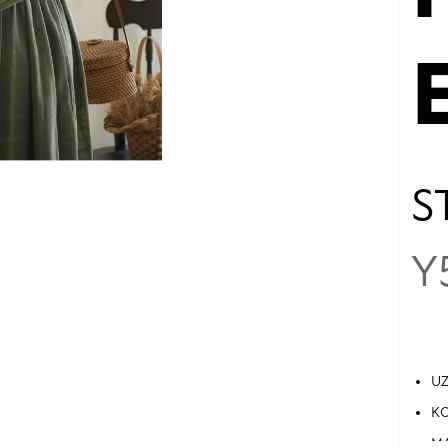
S
Y
UZ
KO
MA