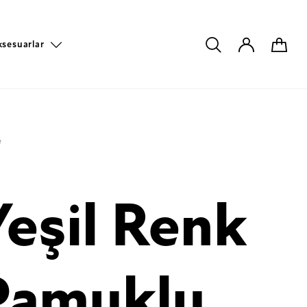
ksesuarlar
e
Yeşil Renk
Pamuklu