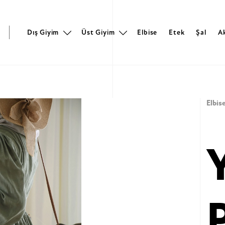
r
Dış Giyim
Üst Giyim
Elbise
Etek
Şal
A
Elbis