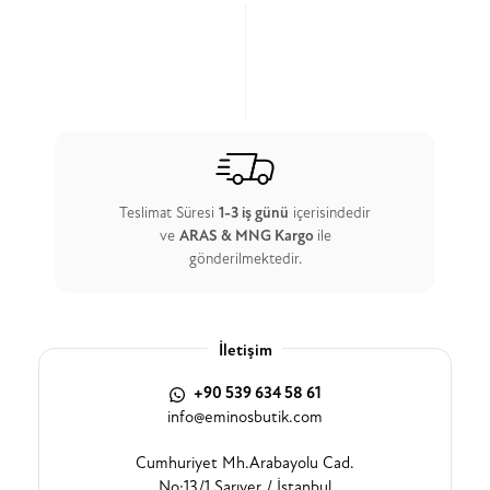
Teslimat Süresi
1-3 iş günü
içerisindedir
ve
ARAS & MNG Kargo
ile
gönderilmektedir.
İletişim
+90 539 634 58 61
info@eminosbutik.com
Cumhuriyet Mh.Arabayolu Cad.
No:13/1 Sarıyer / İstanbul