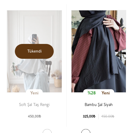
Tükendi
Yeni
%28
Yeni
Soft Şal Taş Rengi
Bambu Şal Siyah
450,00₺
325,00₺
450.00₺
Ürün Detay
Ürün Detay