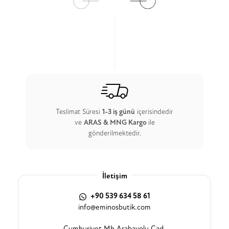
Teslimat Süresi
1-3 iş günü
içerisindedir
ve
ARAS & MNG Kargo
ile
gönderilmektedir.
İletişim
+90 539 634 58 61
info@eminosbutik.com
Cumhuriyet Mh.Arabayolu Cad.