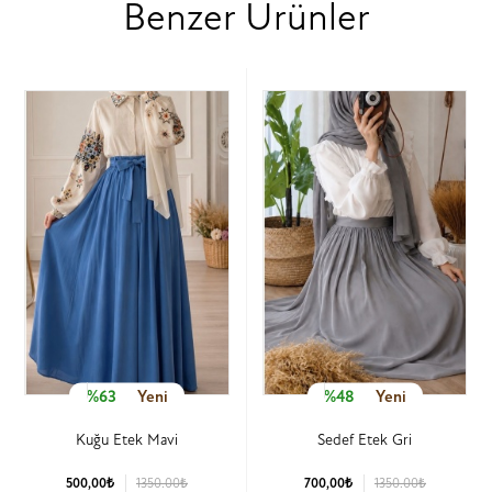
Benzer Ürünler
%63
Yeni
%48
Yeni
Kuğu Etek Mavi
Sedef Etek Gri
500,00₺
1350.00₺
700,00₺
1350.00₺