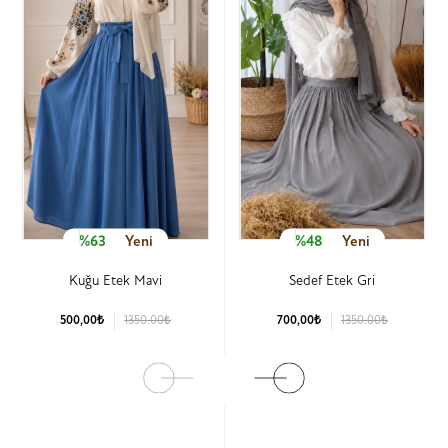
%63
Yeni
%48
Yeni
Kuğu Etek Mavi
Sedef Etek Gri
500,00₺
1350.00₺
700,00₺
1350.00₺
Ürün Detay
Ürün Detay