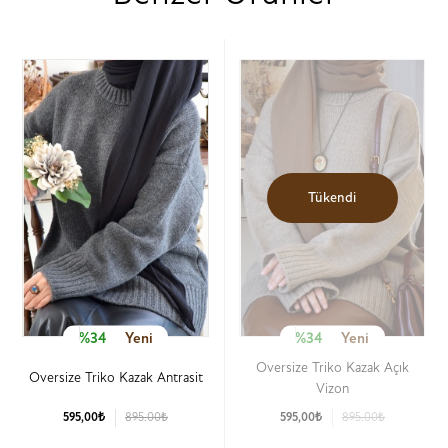
Tükendi
%34
Yeni
%34
Yeni
Oversize Triko Kazak Açık
Oversize Triko Kazak Antrasit
Vizon
595,00₺
895.00₺
595,00₺
895.00₺
Ürün Detay
Ürün Detay