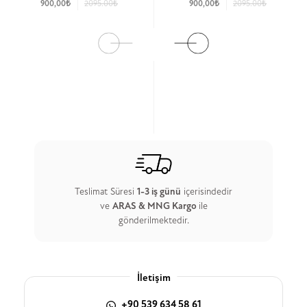
900,00₺
2095.00₺
900,00₺
2095.00₺
Ürün Detay
Ürün Detay
Teslimat Süresi
1-3 iş günü
içerisindedir
ve
ARAS & MNG Kargo
ile
gönderilmektedir.
İletişim
+90 539 634 58 61