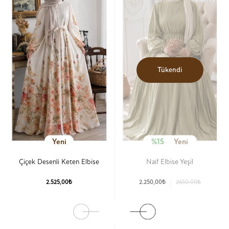
Tükendi
Yeni
%15
Yeni
Çiçek Desenli Keten Elbise
Naif Elbise Yeşil
2.525,00₺
2.250,00₺
2650.00₺
Ürün Detay
Ürün Detay