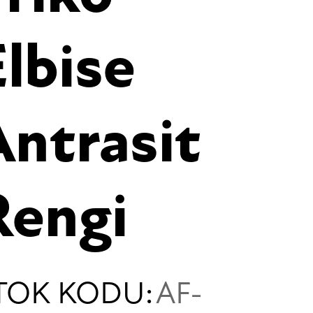
Elbise
Antrasit
Rengi
TOK KODU:
AF-