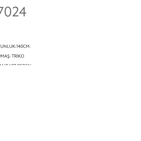
7024
UNLUK:140CM.
MAŞ: TRİKO
ANDART BEDEN.
-38-40-42 BEDENLERE UYUMLUDUR.