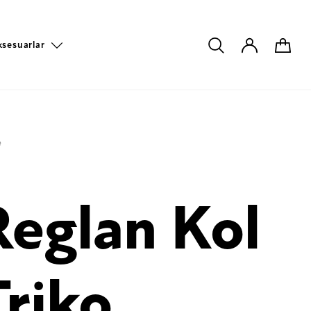
ksesuarlar
e
Reglan Kol
Triko