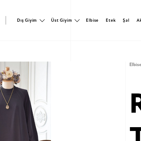
r
Dış Giyim
Üst Giyim
Elbise
Etek
Şal
A
Elbis