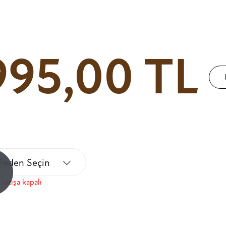
995,00 TL
Beden Seçin
!
satışa kapalı