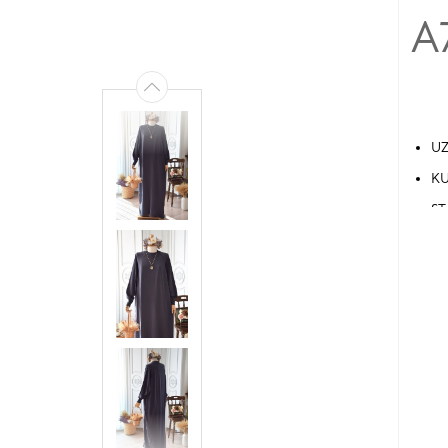
A
UZ
KU
ST
36