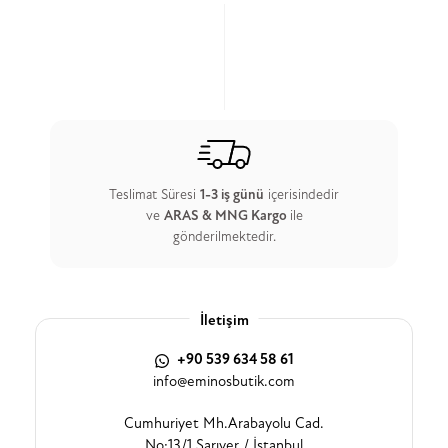
Teslimat Süresi
1-3 iş günü
içerisindedir
ve
ARAS & MNG Kargo
ile
gönderilmektedir.
İletişim
+90 539 634 58 61
info@eminosbutik.com
Cumhuriyet Mh.Arabayolu Cad.
No:13/1 Sarıyer / İstanbul