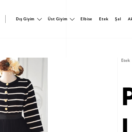
r
Dış Giyim
Üst Giyim
Elbise
Etek
Şal
A
Etek
P
L