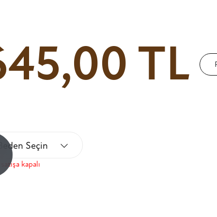
645,00 TL
Beden Seçin
!
satışa kapalı