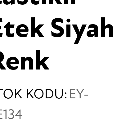
Etek Siyah
Renk
TOK KODU:
EY-
E134