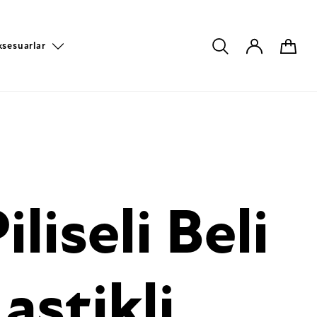
ksesuarlar
iliseli Beli
astikli