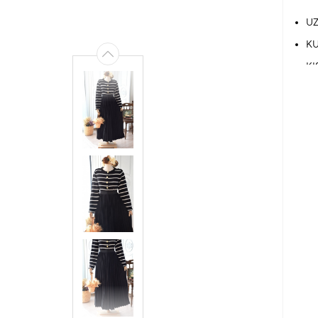
UZ
KU
KI