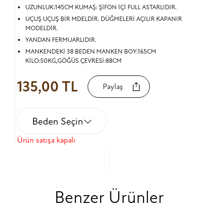
UZUNLUK:145CM KUMAŞ: ŞİFON İÇİ FULL ASTARLIDIR.
UÇUŞ UÇUŞ BİR MDELDİR. DÜĞMELERİ AÇILIR KAPANIR
MODELDİR.
YANDAN FERMUARLIDIR.
MANKENDEKİ 38 BEDEN MANKEN BOY:165CM
KİLO:50KG,GÖĞÜS ÇEVRESİ:88CM
135,00 TL
Paylaş
Beden Seçin
Ürün satışa kapalı
Benzer Ürünler