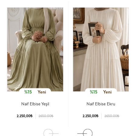
%15
Yeni
%15
Yeni
Naif Elbise Yeşil
Naif Elbise Ekru
2.250,00₺
2650.00₺
2.250,00₺
2650.00₺
Ürün Detay
Ürün Detay