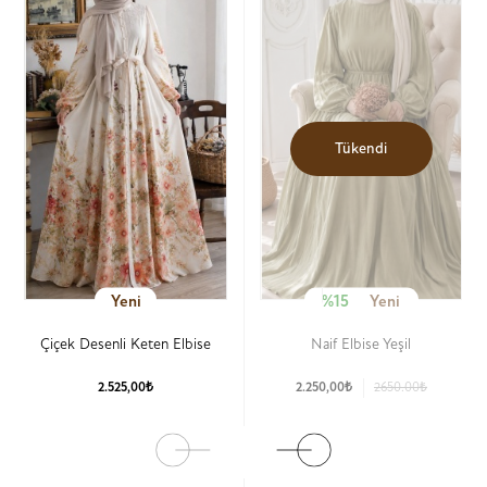
Tükendi
Yeni
%15
Yeni
Çiçek Desenli Keten Elbise
Naif Elbise Yeşil
2.525,00₺
2.250,00₺
2650.00₺
Ürün Detay
Ürün Detay