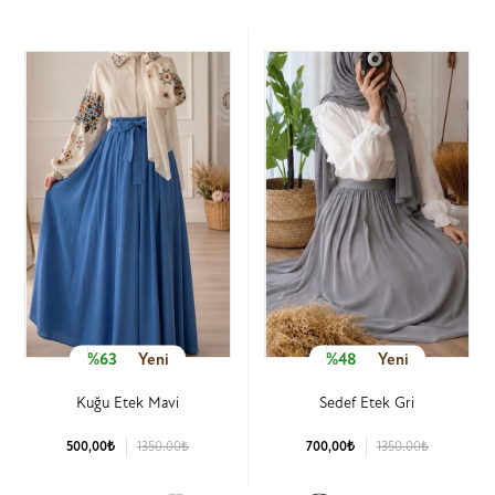
%63
Yeni
%48
Yeni
Kuğu Etek Mavi
Sedef Etek Gri
500,00₺
1350.00₺
700,00₺
1350.00₺
Ürün Detay
Ürün Detay