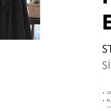
S
S
UZ
KU
İÇ