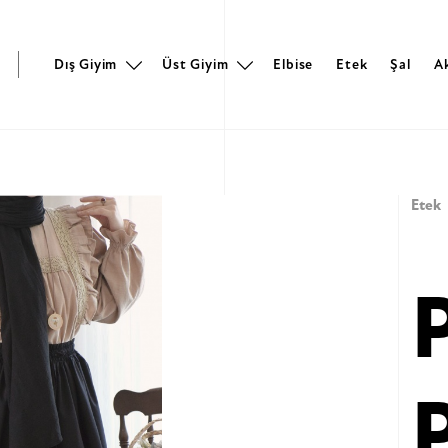
r
Dış Giyim
Üst Giyim
Elbise
Etek
Şal
A
Etek