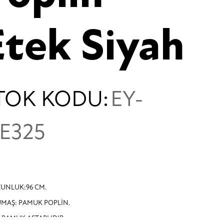
Etek Siyah
TOK KODU:
EY-
İE325
UNLUK:96 CM.
MAŞ: PAMUK POPLİN.
İ PAMUK ASTARLIDIR.