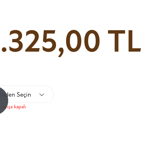
1.325,00 T
Beden Seçin
!
satışa kapalı