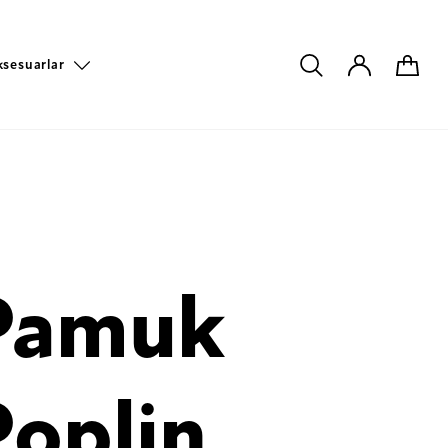
ksesuarlar
Pamuk
Poplin