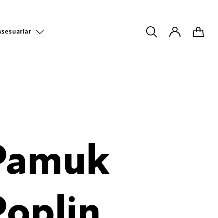
ksesuarlar
Pamuk
Poplin