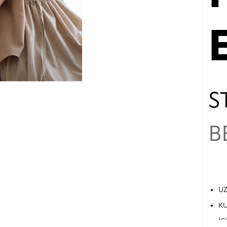
S
B
UZ
KU
İÇ