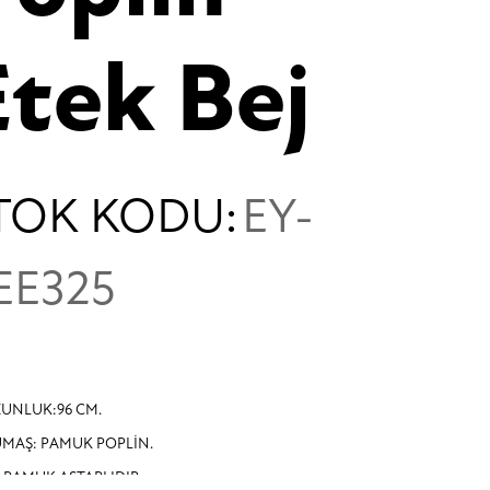
Etek Bej
TOK KODU:
EY-
EE325
UNLUK:96 CM.
MAŞ: PAMUK POPLİN.
İ PAMUK ASTARLIDIR.