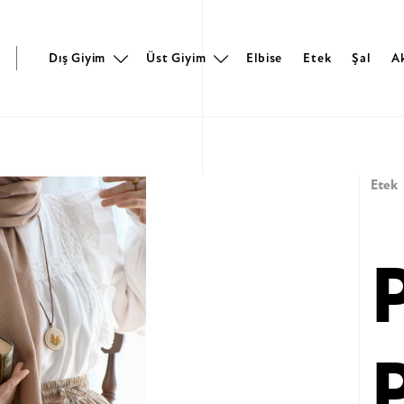
r
Dış Giyim
Üst Giyim
Elbise
Etek
Şal
A
Etek