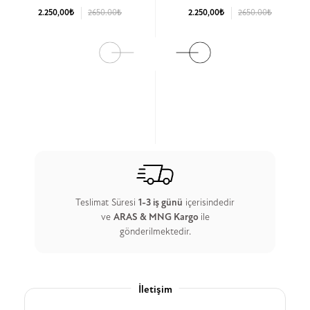
2.250,00₺
2650.00₺
2.250,00₺
2650.00₺
Ürün Detay
Ürün Detay
Teslimat Süresi
1-3 iş günü
içerisindedir
ve
ARAS & MNG Kargo
ile
gönderilmektedir.
İletişim