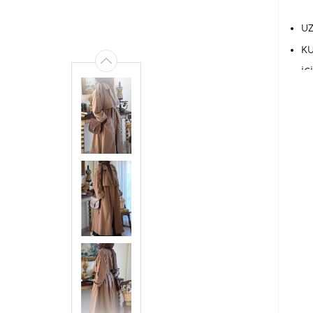
UZ
KU
İÇ