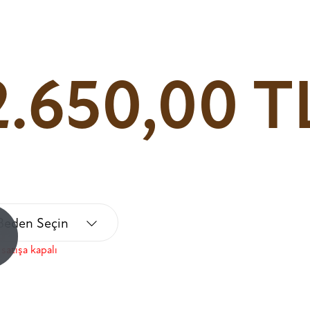
2.650,00 T
Beden Seçin
!
satışa kapalı