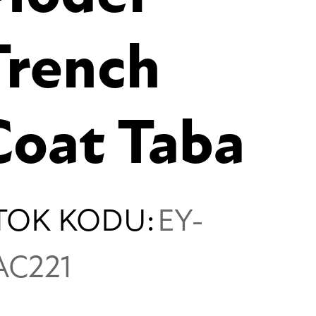
Trench
Coat Taba
TOK KODU:
EY-
AC221