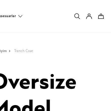
ksesuarlar
iyim
Trench Coat
Oversize
Model