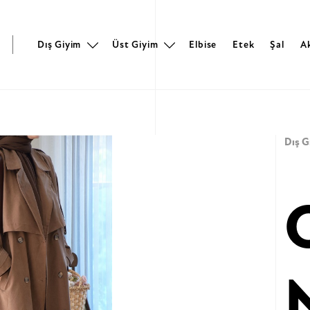
r
Dış Giyim
Üst Giyim
Elbise
Etek
Şal
A
Dış G