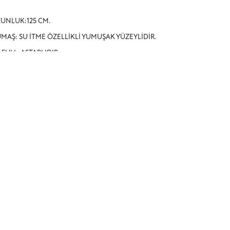
UNLUK:125 CM.
MAŞ: SU İTME ÖZELLİKLİ YUMUŞAK YÜZEYLİDİR.
İ FULL ASTARLIDIR.