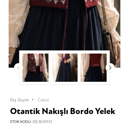
Dış Giyim
Ceket
Otantik Nakışlı Bordo Yelek
STOK KODU:
EQ-BO5933