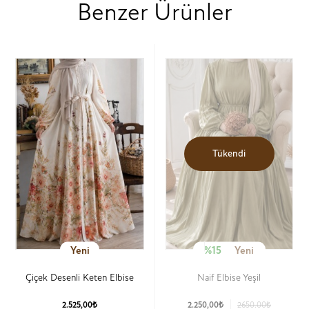
Benzer Ürünler
Tükendi
Yeni
%15
Yeni
Çiçek Desenli Keten Elbise
Naif Elbise Yeşil
2.525,00₺
2.250,00₺
2650.00₺