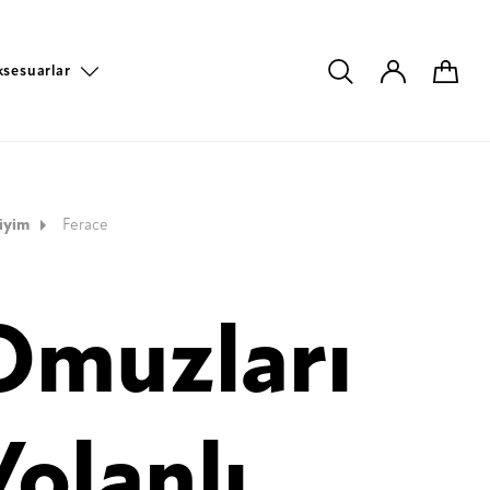
ksesuarlar
iyim
Ferace
Omuzları
Volanlı