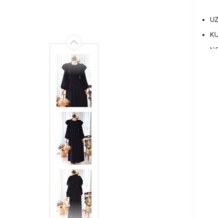
UZ
KU
NO
Gİ