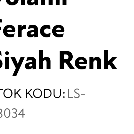
Ferace
Siyah Renk
TOK KODU:
LS-
8034