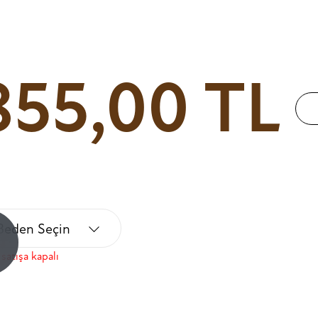
855,00 TL
Beden Seçin
!
satışa kapalı