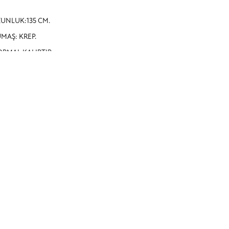
UNLUK:135 CM.
MAŞ: KREP.
RMAL KALIPTIR.
ZLİ DÜĞMELİDİR.