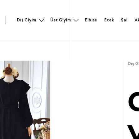
r
Dış Giyim
Üst Giyim
Elbise
Etek
Şal
A
Dış G