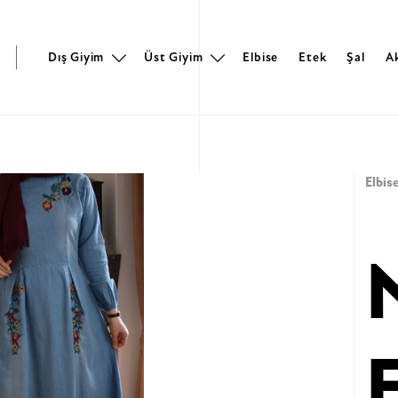
r
Dış Giyim
Üst Giyim
Elbise
Etek
Şal
A
Elbis