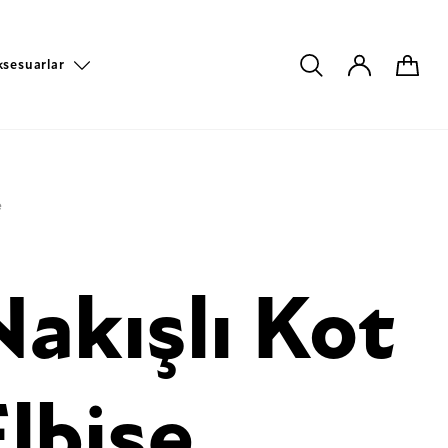
ksesuarlar
e
Nakışlı Kot
Elbise