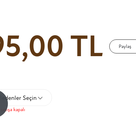
95,00 TL
Paylaş
Bedenler Seçin
!
satışa kapalı