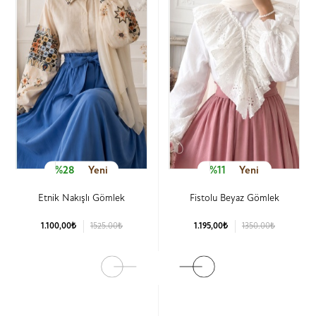
%28
Yeni
%11
Yeni
Etnik Nakışlı Gömlek
Fistolu Beyaz Gömlek
1.100,00₺
1525.00₺
1.195,00₺
1350.00₺
Ürün Detay
Ürün Detay