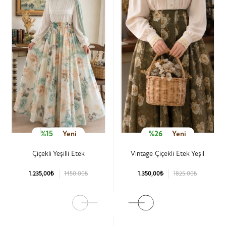
%15
Yeni
%26
Yeni
Çiçekli Yeşilli Etek
Vintage Çiçekli Etek Yeşil
1.235,00₺
1450.00₺
1.350,00₺
1825.00₺
Ürün Detay
Ürün Detay