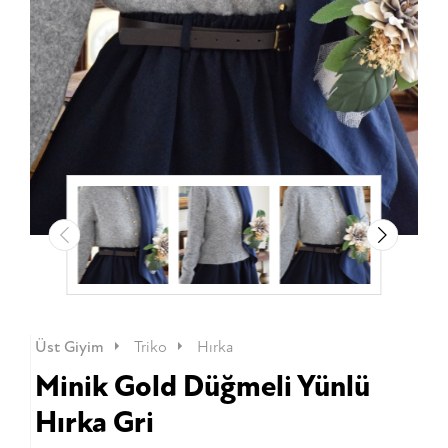
Üst Giyim
Triko
Hırka
Minik Gold Düğmeli Yünlü
Hırka Gri