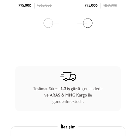
795,00₺
1025.00₺
795,00₺
1150.00₺
Ürün Detay
Ürün Detay
Teslimat Süresi
1-3 iş günü
içerisindedir
ve
ARAS & MNG Kargo
ile
gönderilmektedir.
İletişim