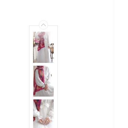
ÜS
RA