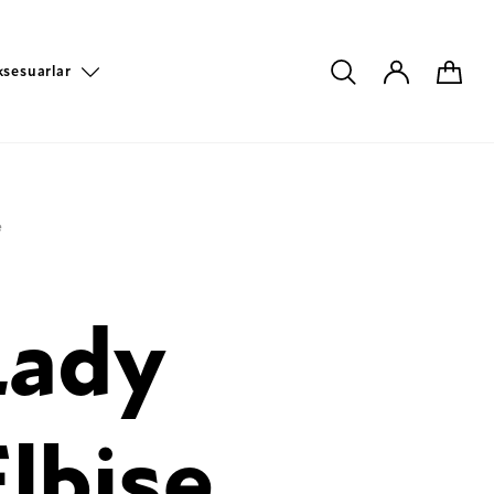
ksesuarlar
e
Lady
Elbise