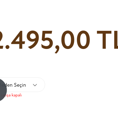
2.495,00 T
Beden Seçin
!
satışa kapalı