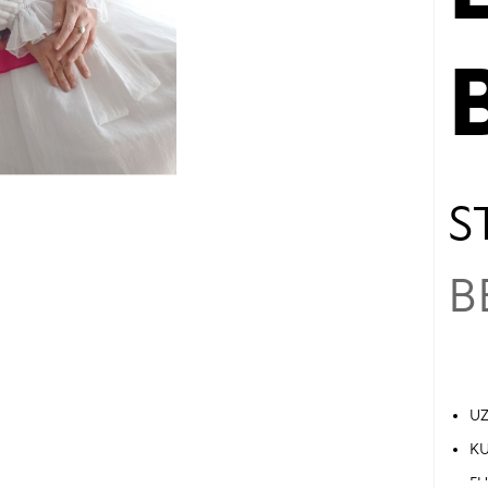
S
B
UZ
KU
FU