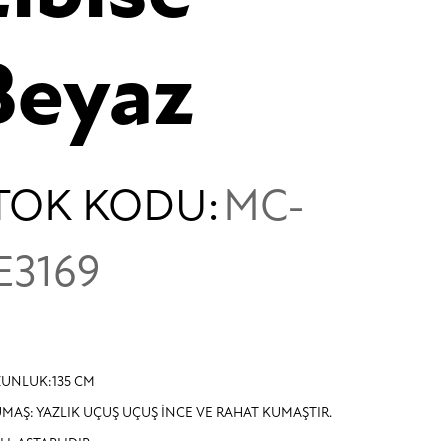
Beyaz
TOK KODU:
MC-
E3169
UNLUK:135 CM
MAŞ: YAZLIK UÇUŞ UÇUŞ İNCE VE RAHAT KUMAŞTIR.
LL ASTARLIDIR.