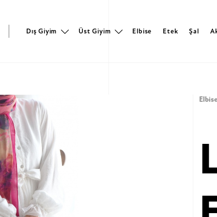
r
Dış Giyim
Üst Giyim
Elbise
Etek
Şal
A
Elbis