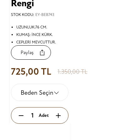
Rengi
STOK KODU:
EY-BEB743
UZUNLUK:76 CM.
KUMAŞ: İNCE KÜRK.
CEPLERİ MEVCUTTUR.
Paylaş
725,00 TL
1.350,00 TL
Beden Seçin
Adet