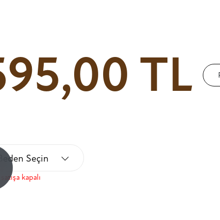
595,00 TL
Beden Seçin
!
satışa kapalı