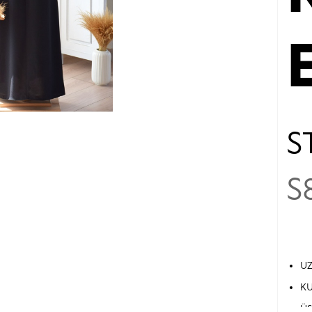
S
S
UZ
KU
ÜS