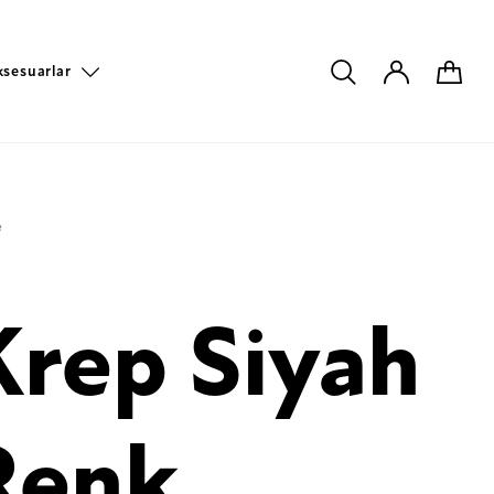
ksesuarlar
e
Krep Siyah
Renk