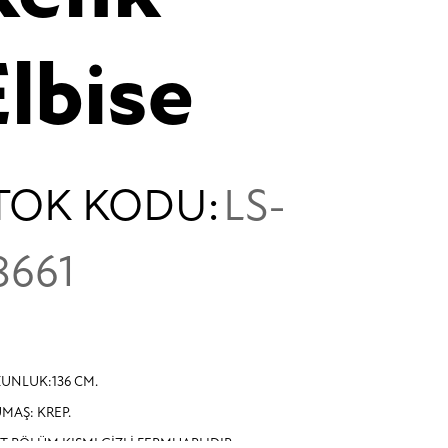
Elbise
TOK KODU:
LS-
8661
UNLUK:136 CM.
MAŞ: KREP.
T BÖLÜM KISMI GİZLİ FERMUARLIDIR.