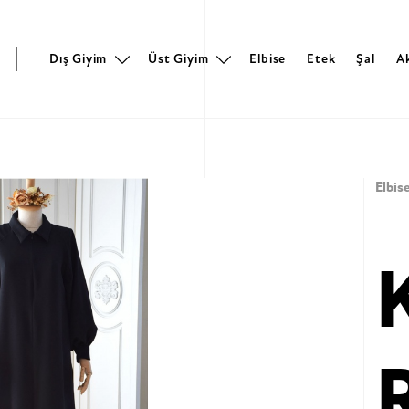
r
Dış Giyim
Üst Giyim
Elbise
Etek
Şal
A
Elbis