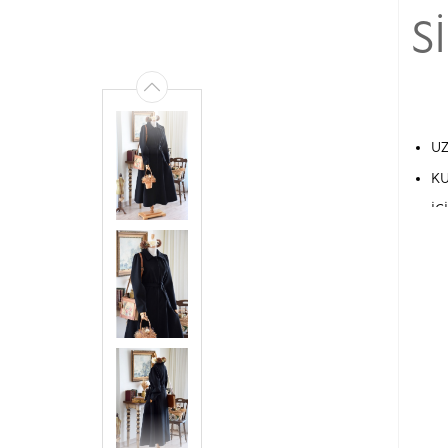
S
UZ
KU
İÇ
CE
Gİ
38
40
42
44