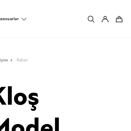
ksesuarlar
iyim
Kaban
Kloş
Model