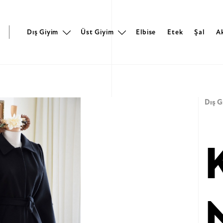
r
Dış Giyim
Üst Giyim
Elbise
Etek
Şal
A
Dış G