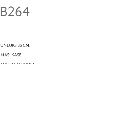
İB264
UNLUK:135 CM.
MAŞ: KAŞE.
İ FULL ASTARLIDIR.
PLERİ MEVCUTTUR.
ZLİ DÜĞMELİDİR.
 BEDEN GÖĞÜS ÖLÇÜSÜ:98 CM.
 BEDEN GÖĞÜS ÖLÇÜSÜ:102 CM.
 BEDEN GÖĞÜS ÖLÇÜSÜ:106 CM.
 BEDEN GÖĞÜS ÖLÇÜSÜ:110 CM.