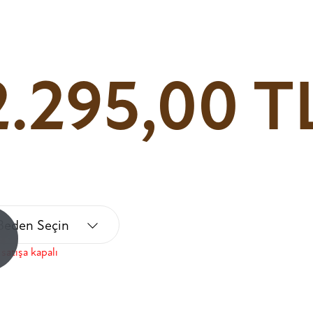
2.295,00 T
Beden Seçin
!
satışa kapalı