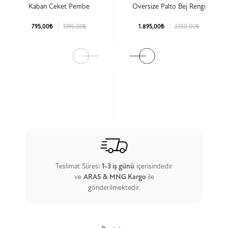
Kaban Ceket Pembe
Oversize Palto Bej Rengi
795,00₺
1395.00₺
1.895,00₺
2350.00₺
Ürün Detay
Ürün Detay
Teslimat Süresi
1-3 iş günü
içerisindedir
ve
ARAS & MNG Kargo
ile
gönderilmektedir.