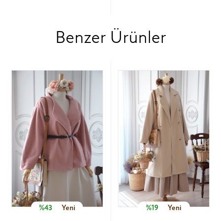
Benzer Ürünler
%43
Yeni
%19
Yeni