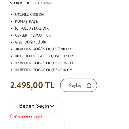
STOK KODU:
EY-CAB264
UZUNLUK:135 CM.
KUMAŞ: KAŞE.
İÇİ FULL ASTARLIDIR.
CEPLERİ MEVCUTTUR.
GİZLİ DÜĞMELİDİR.
38 BEDEN GÖĞÜS ÖLÇÜSÜ:98 CM.
40 BEDEN GÖĞÜS ÖLÇÜSÜ:102 CM.
42 BEDEN GÖĞÜS ÖLÇÜSÜ:106 CM.
44 BEDEN GÖĞÜS ÖLÇÜSÜ:110 CM.
2.495,00 TL
Paylaş
Beden Seçin
Ürün satışa kapalı