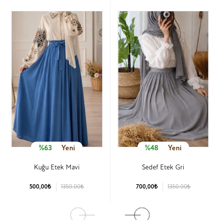
%63
Yeni
%48
Yeni
Kuğu Etek Mavi
Sedef Etek Gri
500,00₺
1350.00₺
700,00₺
1350.00₺
Ürün Detay
Ürün Detay