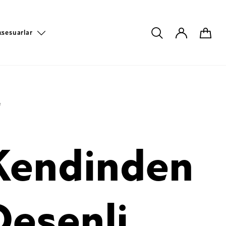
ksesuarlar
e
Kendinden
Desenli