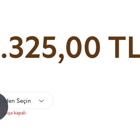
1.325,00 T
Beden Seçin
!
satışa kapalı