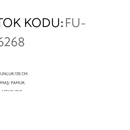
TOK KODU:
FU-
6268
UNLUK:135 CM.
MAŞ: PAMUK.
İ ASTARLIDIR.
RE KADAR DÜĞMELİDİR.