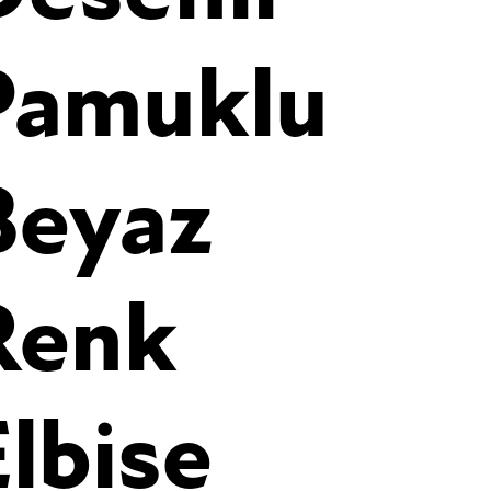
Pamuklu
Beyaz
Renk
Elbise