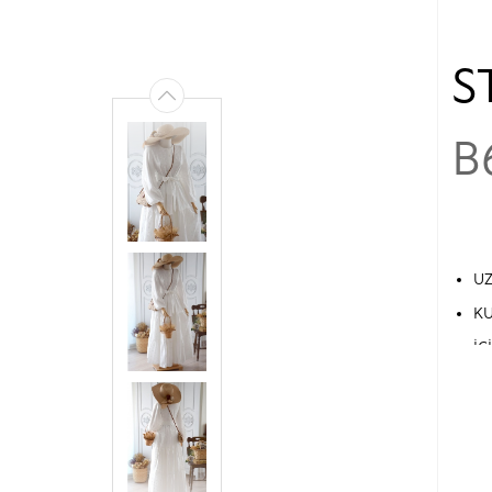
S
B
UZ
KU
İÇ
YE