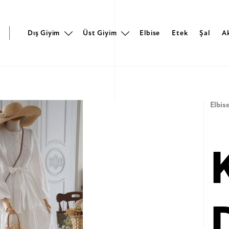
r
Dış Giyim
Üst Giyim
Elbise
Etek
Şal
A
Elbis