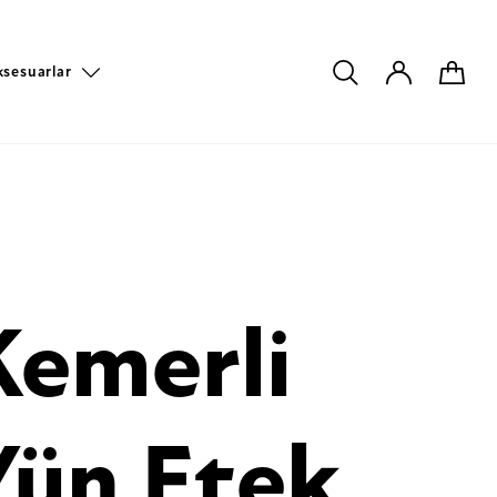
ksesuarlar
Kemerli
Yün Etek