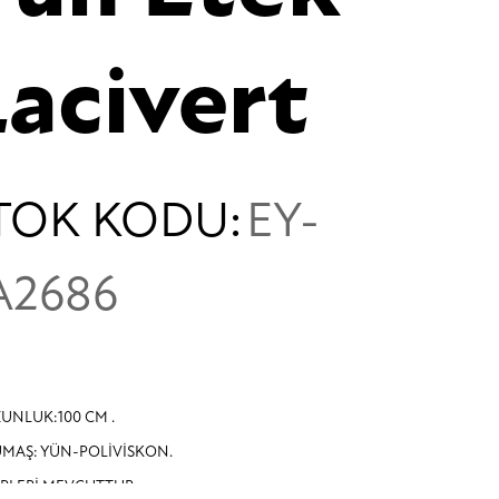
Lacivert
TOK KODU:
EY-
A2686
UNLUK:100 CM .
MAŞ: YÜN-POLİVİSKON.
PLERİ MEVCUTTUR.