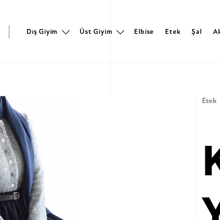
r
Dış Giyim
Üst Giyim
Elbise
Etek
Şal
A
Etek