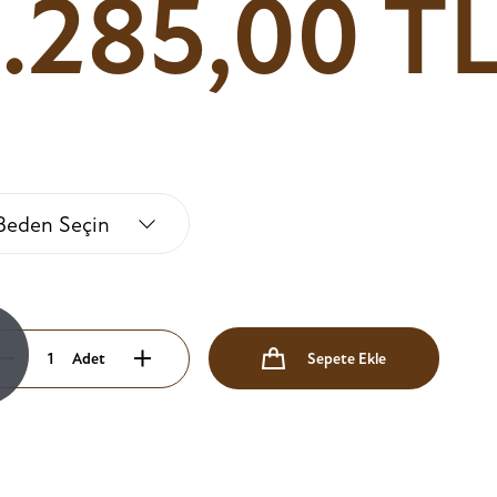
1.285,00 T
Beden Seçin
!
Adet
Sepete Ekle