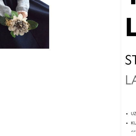
S
L
UZ
KU
CE