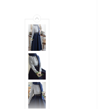
BE
PA
ST
36