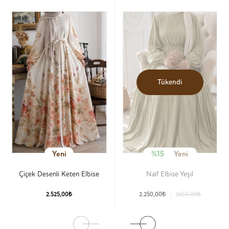
Tükendi
Yeni
%15
Yeni
Çiçek Desenli Keten Elbise
Naif Elbise Yeşil
2.525,00₺
2.250,00₺
2650.00₺
Ürün Detay
Ürün Detay