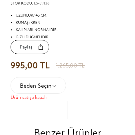
STOK KODU:
LS-S9136
UZUNLUK:145 CM.
KUMAŞ: KREP.
KALIPLARI NORMALDİR.
GİZLİ DÜĞMELİDİR.
Paylaş
995,00 TL
1.265,00 TL
Beden Seçin
Ürün satışa kapalı
Benzer Ürünler