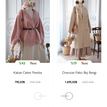
%43
Yeni
%19
Yeni
Kaban Ceket Pembe
Oversize Palto Bej Rengi
795,00₺
1395.00₺
1.895,00₺
2350.00₺
Ürün Detay
Ürün Detay