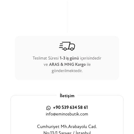
Teslimat Süresi
1-3 iş günü
içerisindedir
ve
ARAS & MNG Kargo
ile
gönderilmektedir.
İletişim
+90 539 634 58 61
info@eminosbutik.com
Cumhuriyet Mh.Arabayolu Cad.
No:13/1 Sarıyer / İstanbul