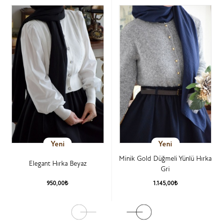
Yeni
Yeni
Minik Gold Düğmeli Yünlü Hırka
Elegant Hırka Beyaz
Gri
950,00₺
1.145,00₺
Ürün Detay
Ürün Detay