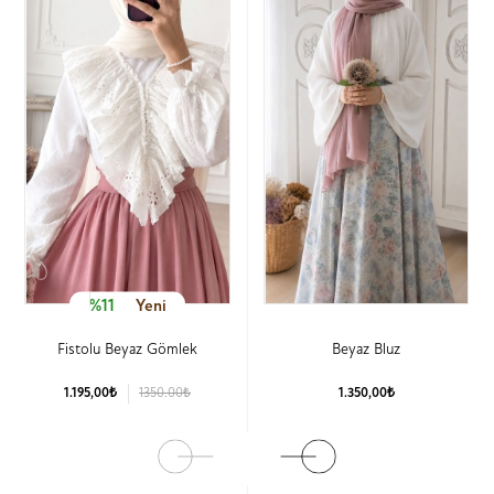
%11
Yeni
Fistolu Beyaz Gömlek
Beyaz Bluz
1.195,00₺
1350.00₺
1.350,00₺
Ürün Detay
Ürün Detay