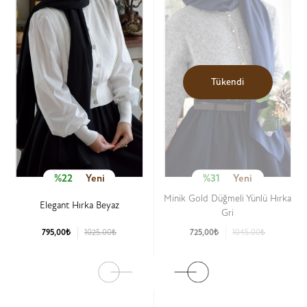
Tükendi
%22
Yeni
%31
Yeni
Minik Gold Düğmeli Yünlü Hırka
Elegant Hırka Beyaz
Gri
795,00₺
1025.00₺
725,00₺
1045.00₺
Ürün Detay
Ürün Detay