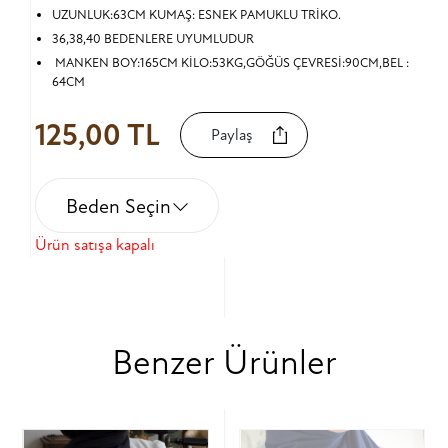
UZUNLUK:63CM KUMAŞ: ESNEK PAMUKLU TRİKO.
36,38,40 BEDENLERE UYUMLUDUR
MANKEN BOY:165CM KİLO:53KG,GÖĞÜS ÇEVRESİ:90CM,BEL :
64CM
125,00 TL
Paylaş
Beden Seçin
Ürün satışa kapalı
Benzer Ürünler