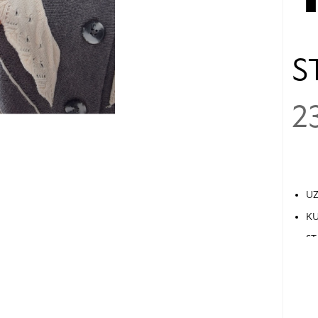
S
2
UZ
KU
ST
36