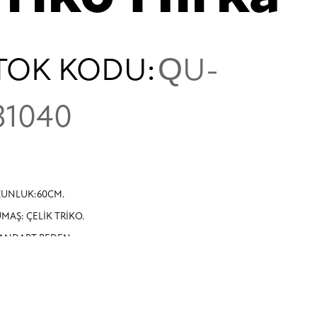
TOK KODU:
QU-
31040
UNLUK:60CM.
MAŞ: ÇELİK TRİKO.
ANDART BEDEN.
-38-40-42 BEDENLERE UYUMLUDUR.