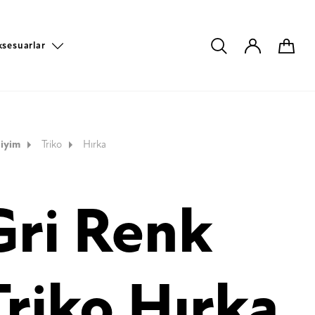
ksesuarlar
iyim
Triko
Hırka
Gri Renk
Triko Hırka