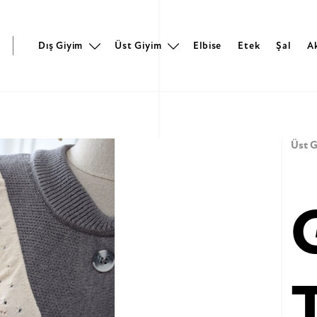
r
Dış Giyim
Üst Giyim
Elbise
Etek
Şal
A
Üst G