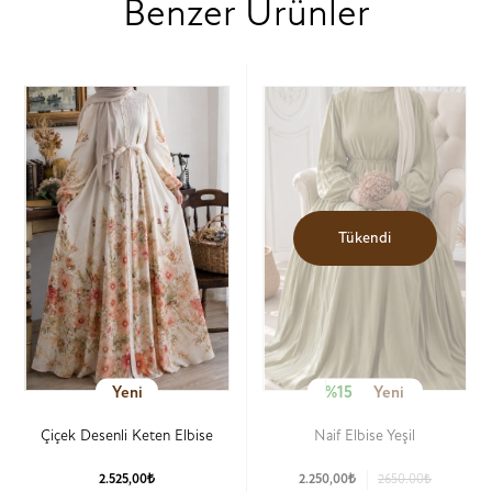
Benzer Ürünler
Tükendi
Yeni
%15
Yeni
Çiçek Desenli Keten Elbise
Naif Elbise Yeşil
2.525,00₺
2.250,00₺
2650.00₺