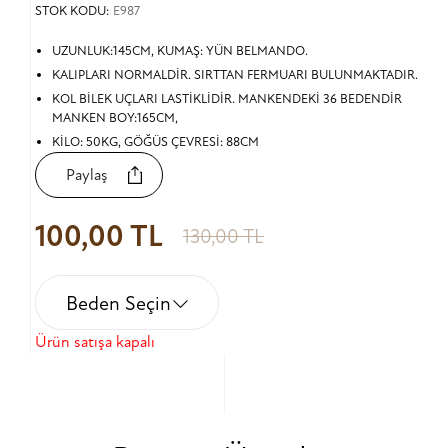
STOK KODU:
E987
UZUNLUK:145CM, KUMAŞ: YÜN BELMANDO.
KALIPLARI NORMALDİR. SIRTTAN FERMUARI BULUNMAKTADIR.
KOL BİLEK UÇLARI LASTİKLİDİR. MANKENDEKİ 36 BEDENDİR
MANKEN BOY:165CM,
KİLO: 50KG, GÖĞÜS ÇEVRESİ: 88CM
Paylaş
100,00 TL
130,00 TL
Beden Seçin
Ürün satışa kapalı