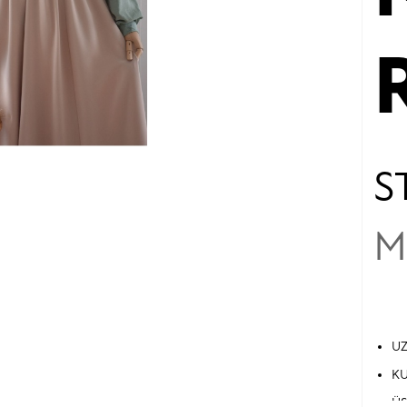
S
M
U
KU
ÜS