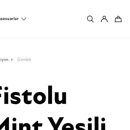
ksesuarlar
iyim
Gömlek
Fistolu
int Yeşili