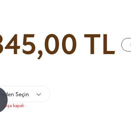
345,00 TL
Beden Seçin
!
satışa kapalı