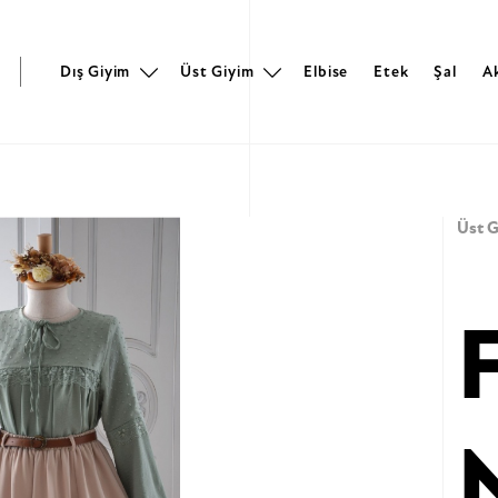
r
Dış Giyim
Üst Giyim
Elbise
Etek
Şal
A
Üst G
M