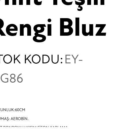
Rengi Bluz
TOK KODU:
EY-
G86
ZUNLUK:60CM
MAŞ: AEROBİN.
T PONPONLU KISIM ŞİFON KAPLAMA .